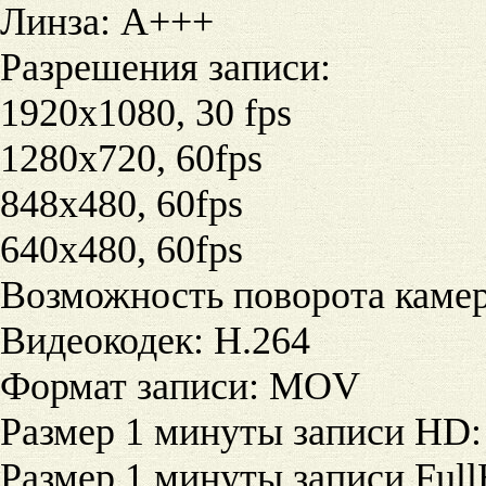
Линза
:
А+++
Разрешения записи
:
1920x1080, 30 fps
1280x720, 60fps
848x480, 60fps
640x480, 60fps
Возможность поворота каме
Видеокодек
:
H.264
Формат записи
:
MOV
Размер 1 минуты записи HD
:
Размер 1 минуты записи Ful