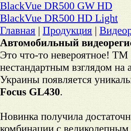
BlackVue DR500 GW HD
BlackVue DR500 HD Light
Главная
|
Продукция
|
Видеор
А
втомобильный видеореги
Это что-то невероятное! ТМ 
нестандартным взглядом на 
Украины появляется уникальн
Focus GL430
.
Новинка получила достаточн
комбинации с великолепным