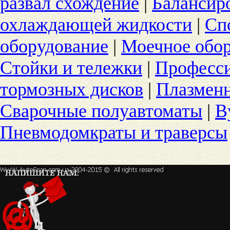
развал схождение
|
Балансир
охлаждающей жидкости
|
Сп
оборудование
|
Моечное обо
Стойки и тележки
|
Професс
тормозных дисков
|
Плазменн
Сварочные полуавтоматы
|
В
Пневмодомкраты и траверсы