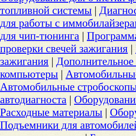
топливной системы
|
Диагнос
для работы с иммобилайзер
для чип-тюнинга
|
Программ
проверки свечей зажигания
|
зажигания
|
Дополнительное
компьютеры
|
Автомобильны
Автомобильные стробоскоп
автодиагноста
|
Оборудование
Расходные материалы
|
Обору
Подъемники для автомобиле