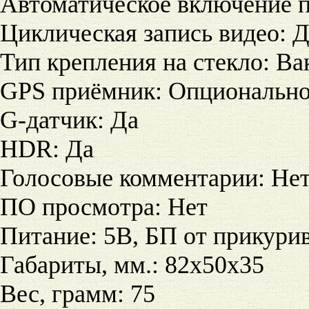
Автоматическое включение п
Циклическая запись видео
:
Д
Тип крепления на стекло
:
Ва
GPS приёмник
:
Опциональн
G-датчик
:
Да
HDR
:
Да
Голосовые комментарии
:
Не
ПО просмотра
:
Нет
Питание
:
5В, БП от прикури
Габариты, мм.
:
82х50х35
Вес, грамм
:
75