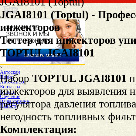
JGAI8101
(
Toptul
)
JGAI8101
(
Toptul
) - П
рофе
инжекторов
Тестер для инжекторов ун
TOPTUL JGAI8101
×
Автоскан
Н
абор
TOPTUL JGAI8101
п
Прайс
Авто-Инфо
Контакты
инжекторов
для
выявления
н
Купить
Обучение
регулятора давления топлива
Ваша корзина
Новости
негодность топливных фильт
Комплектация: