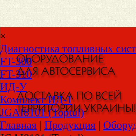
×
Диагностика топливных сис
FT-300
FT-310
ИД-У
Комплект ИД-1
JGAI8101 (Toptul)
Главная
|
Продукция
|
Оборуд