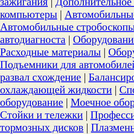
зажигания
|
Дополнительное
компьютеры
|
Автомобильны
Автомобильные стробоскоп
автодиагноста
|
Оборудование
Расходные материалы
|
Обору
Подъемники для автомобиле
развал схождение
|
Балансир
охлаждающей жидкости
|
Сп
оборудование
|
Моечное обо
Стойки и тележки
|
Професс
тормозных дисков
|
Плазменн