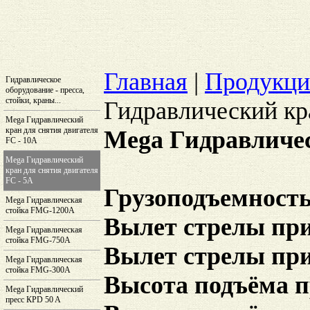
Главная
|
Продукци
Гидравлическое
оборудование - пресса,
стойки, краны...
Гидравлический кра
Mega Гидравлический
кран для снятия двигателя
Mega Гидравличес
FC - 10A
Mega Гидравлический
кран для снятия двигателя
FC - 5A
Грузоподъемност
Mega Гидравлическая
стойка FMG-1200A
Вылет стрелы при
Mega Гидравлическая
стойка FMG-750А
Вылет стрелы при
Mega Гидравлическая
стойка FMG-300А
Высота подъёма п
Mega Гидравлический
пресс КPD 50 A