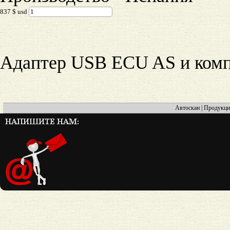
837 $ usd
Адаптер USB ECU AS и комп
Автоскан
|
Продукци