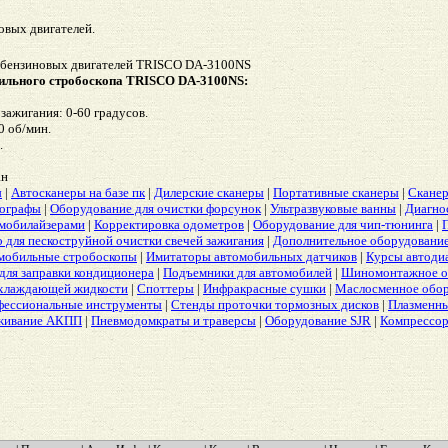
овых двигателей.
 бензиновых двигателей TRISCO DA-3100NS
бильного стробоскопа TRISCO DA-3100NS:
зажигания: 0-60 градусов.
0 об/мин.
.
ан
ы
|
Автосканеры на базе пк
|
Дилерские сканеры
|
Портативные сканеры
|
Сканер
лографы
|
Оборудование для очистки форсунок
|
Ультразвуковые ванны
|
Диагно
ммобилайзерами
|
Корректировка одометров
|
Оборудование для чип-тюнинга
|
 для пескоструйной очистки свечей зажигания
|
Дополнительное оборудовани
мобильные стробоскопы
|
Имитаторы автомобильных датчиков
|
Курсы автоди
для заправки кондиционера
|
Подъемники для автомобилей
|
Шиномонтажное о
охлаждающей жидкости
|
Споттеры
|
Инфракрасные сушки
|
Маслосменное обо
ессиональные инструменты
|
Стенды проточки тормозных дисков
|
Плазменны
живание АКПП
|
Пневмодомкраты и траверсы
|
Оборудование SJR
|
Компрессо