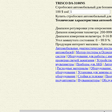
TRISCO DA-3100NS
Cтробоскоп автомобильный для бензин
100 $ usd
Купить стробоскоп автомобильный для
Технические характеристики автомо
Диапазон регулировки угла опережения 
Дипазон измерения тахометра: 200-999
Диапазон измерения вольтметра: 0-16 В
Угол замкнутого состояния: 0 ~ 99.9 %
Продукция интернет магазина - Автоск
Автомобильные диагностические пост
автомобилей
|
Мотор-тестеры и Осцил
систем
|
Оборудование для работы с и
проверки свечей зажигания
|
Устройство
мультиметры
|
Приборы для АКБ
|
Авто
|
Расходные материалы
|
Оборудование 
оборудование
|
Установки для замены 
оборудование
|
Стойки и тележки
|
Проф
полуавтоматы
|
Вулканизаторы
|
Обслу