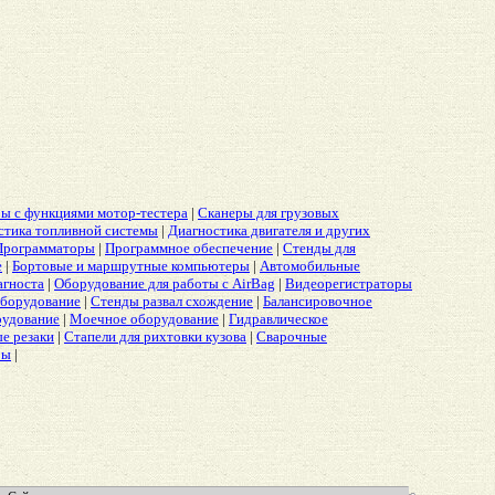
ы с функциями мотор-тестера
|
Сканеры для грузовых
стика топливной системы
|
Диагностика двигателя и других
Программаторы
|
Программное обеспечение
|
Стенды для
е
|
Бортовые и маршрутные компьютеры
|
Автомобильные
агноста
|
Оборудование для работы с AirBag
|
Видеорегистраторы
борудование
|
Стенды развал схождение
|
Балансировочное
рудование
|
Моечное оборудование
|
Гидравлическое
е резаки
|
Стапели для рихтовки кузова
|
Сварочные
ры
|