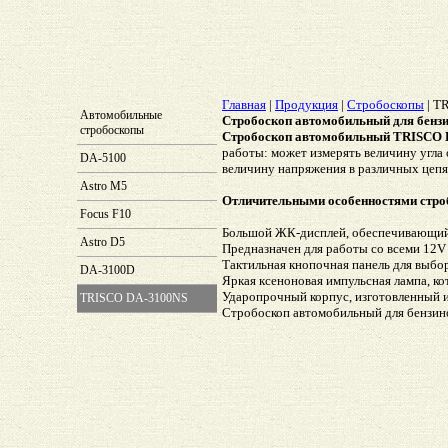
Главная
|
Продукция
|
Стробоскопы
|
TR
Автомобильные
Cтробоскоп автомобильный для бенз
стробоскопы
Cтробоскоп автомобильный TRISCO 
работы: может измерять величину угла
DA-5100
величину напряжения в различных цепя
Astro M5
Отличительными особенностями стро
Focus F10
Большой ЖК-дисплей, обеспечивающий
Astro D5
Предназначен для работы со всеми 12V
Тактильная кнопочная панель для выбо
DA-3100D
Яркая ксеноновая импульсная лампа, к
Ударопрочный корпус, изготовленный 
TRISCO DA-3100NS
Cтробоскоп автомобильный для бензи